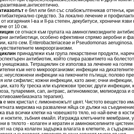
разитяване,антисептично.
тиазолът
е бял или бял със слабожълтеникав оттенък, кри
нтибактериално средство. За локално лечение и профилактик
 от изгаряния I-ва и II-pa степен, декубитуси, хронични язв
ече от 10 см.
мицин
се отнася към групата на аминогликозидните антиби
рни антибиотици, особено ефективни спрямо аеробни и фа
ии, като сем. Enterobacteriaceae и Pseudomonas aeruginos
чувствителните микроорганизми.
циклин
принадлежи към група лекарствени продукти, нареч
спектърен антибиотик, който спира развитието на болесто
и унищожава. Тетрациклин се използва за лечение на голям
ителни към него микроорганизми: инфекции на дихателните
; неусложнени инфекции на пикочните пътища; полово пре
я или сифилис; кожни инфекции, като акне; очни инфекции, 
ии, като Ку треска или кърлежови трески; други инфекции, к
оза, туларемия, сап, антракс, актиномикози, мелиоидоза и
отивоамебиазната терапия).
а
е мек кристал с лимоненожълт цвят. Чистото вещество им
тната миризма на развалени яйца се дължи на съединениет
а във всички клетки на човешкото тяло, но най-вече в кости
 и ноктите, зъбния емайл. Изгражда клетъчните мембрани, 
ни в тялото - колаген и кератин и аминокиселините цистеин
ят на сяра колаген задържа влагата в клетките, а съдържан