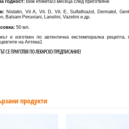
на годност:
Виж етикета/3 месеца след приготвяне
в:
Nistatin, Vit A, Vit. D, Vit. E, Sulfathiazol, Dermatol, Gent
, Balsam Peruviani, Lanolini, Vazelini и др.
совка:
50 мл.
мът е изготвен по автентична екстемпорална рецепта, 
цевтите на Аптека1
ТЪТ СЕ ПРИГОТВЯ ПО ЛЕКАРСКО ПРЕДПИСАНИЕ!
ързани продукти