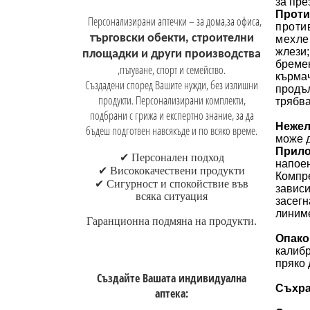
за пре
Проти
Персонализирани аптечки – за дома,за офиса,
проти
търговски обекти, строителни
мехле
жлези;
площадки и други производства
бремен
,пътуване, спорт и семейство.
кърмач
Създадени според Вашите нужди, без излишни
продъл
продукти. Персонализирани комплекти,
трябва
подбрани с грижа и експертно знание, за да
Н
ежел
бъдеш подготвен навсякъде и по всяко време.
може 
Прило
✔
Персонален подход
напоен
✔
Висококачествени продукти
Компре
✔
Сигурност и спокойствие във
зависи
всяка ситуация
засегн
линиме
Гаранционна
подмяна на продукти
.
Опако
калибр
пряко 
Създайте Вашата индивидуална
Съхра
аптека: