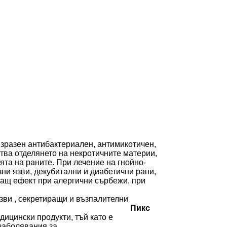
изразен антибактериален, антимикотичен,
тва отделянето на некротичните материи,
ята на раните.
При лечение на гнойно-
ни язви, декубитални и диабетични рани,
ващ ефект при алергични сърбежи, при
зви , секретиращи и възпалителни
 кожата.
Пикс
дицински продукти, тъй като е
 заболявания,за