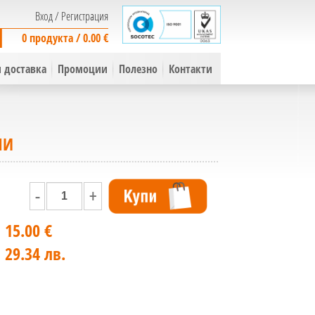
Вход
/
Регистрация
0 продукта / 0.00 €
 доставка
Промоции
Полезно
Контакти
НИ
-
+
15.00 €
29.34 лв.