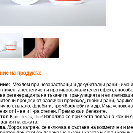
ние на продукта:
ние:
Мехлем при незарастващи и декубитални рани
-
има
птичен, анестетичен и противовъзпа
лителен ефект, способс
ва регенерацията на тъканите, гранулацията и епителизаци
ителни процеси от различен произход, гнойни рани, варикоз
ично стъпало, флебити, тромбофлебити и др. Има успокоя
ния от I - ва и II-ра степен. Премахва и белезите.
тол
зползва се при
честа поява на кожни
я
Bismuth subgallate
/ И
аболявания на
да
,
/
боров катран/, се включва в състава на козметични и ме
риятен при сърбеж,псориазис,екземи,краста и други кожни