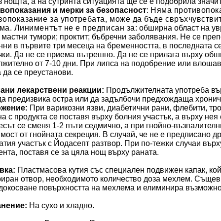
з нощта, а на сутринта ситуацията
ще
се е подобрила значи
вопоказания и мерки за безопасност
:
Няма противопока
вопоказание за употребата, може да бъде свръхчувстви
ма. Линиментът не е предписан за:
обширна област на у
мастни тумори;
проктит;
бъбречни заболявания.
Не се преп
ни в първите три месеца на бременността, в последната се
ки. Да не се приема вътрешно. Да не се прилага върху обши
жително от 7-10 дни. При липса на подобрение или влошав
 да се преустанови
.
ани лекарствени реакции:
Продължителната употреба въ
да предизвика остра или да задълбочи предхождаща
жение:
При варикозни язви, диабетични рани, флебити, тр
а с продукта се поставя върху болния участък, а върху не
сът се сменя 1-2 пъти седмично, а при гнойно-възпалителн
мост от гнойната секреция.
В случай, че не е предписано д
атия участък с Йодасепт разтвор. При по-тежки случаи върх
нта, поставя се за цяла нощ върху раната.
вка:
Пластмасова кутия със специален подвижен капак, кой
иран отвор, необходимото количество доза мехлем. Същев
докосване повърхността на мехлема и елиминира възможнос
нение:
На сухо и хладно.