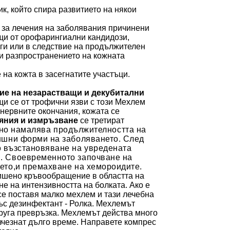
, който спира развитието на някои
 за лечения на заболявания причинени
ащи от орофарингиални кандидози,
ги или в следствие на продължителен
ти разпространението на кожната
ане на кожта в засегнатите участъци.
ие на незарастващи и декубитални
и се от трофични язви с този Мехлем
нервните окончания, кожата се
яния и
измръзване
се третират
лно намалява продължителността на
ъншни форми на заболяването. След
о възстановяване на увредената
и. Своевременното започване на
нето,и премахване на хемороиди
те
.
вишено кръвообращение в областта на
 на интензивността на болката.
Ако е
е поставя
малко мехлем и тази лечебна
със дезинфектант - Ролка. Мехлемът
друга превръзка. Мехлемът действа много
изчезнат дълго
време
. Направете компрес