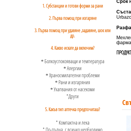
Срок 
1. Субстанции и готови форми за рани
Съста
Urbazon
2. Първа помощ при изгаряне
Разфа
3. Първа помощ при удавяне ,задавяне, шок или
др.
Мехле
фарма
4. Какво искате да включим?
ПРОДУК
Болкоуспокояващи и температура
*
Алергии
*
Храносмилателни проблеми
*
Рани и изгаряния
*
Ухапвания от насекоми
*
*Други
Св
5. Какъв тип аптечка предпочиташ?
* Компактна и лека
* По-пълна, с всичко необходимо