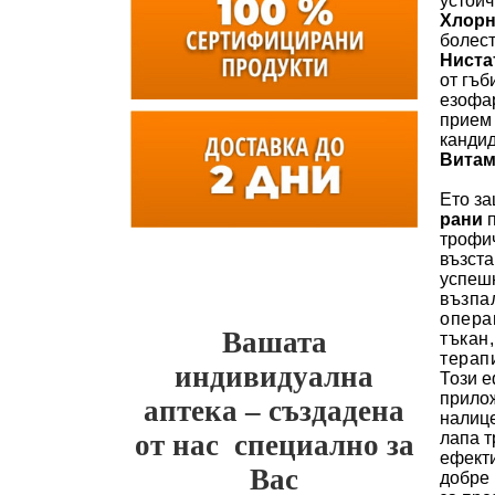
устойч
Хлор
болест
Ниста
от гъб
езофар
прием 
кандид
Витам
Ето з
рани
п
трофич
възста
успеш
възпа
опера
Вашата
тъкан
терап
индивидуална
Този е
прилож
аптека – създадена
налиц
лапа т
от нас
специално за
ефекти
Вас
добре 