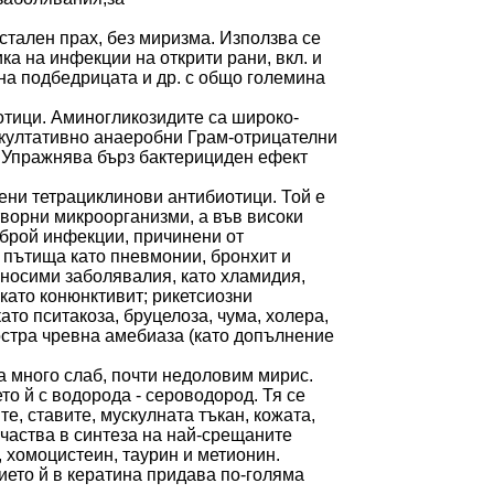
стален прах, без миризма. Използва се
а на инфекции на открити рани, вкл. и
и на подбедрицата и др. с общо големина
отици. Аминогликозидите са широко-
култативно анаеробни Грам-отрицателни
a. Упражнява бърз бактерициден ефект
ени тетрациклинови антибиотици. Той е
творни микроорганизми, а във високи
 брой инфекции, причинени от
 пътища като пневмонии, бронхит и
носими заболявалия, като хламидия,
като конюнктивит; рикетсиозни
ато пситакоза, бруцелоза, чума, холера,
 остра чревна амебиаза (като допълнение
а много слаб, почти недоловим мирис.
о й с водорода - сероводород. Тя се
те, ставите, мускулната тъкан, кожата,
участва в синтеза на най-срещаните
, хомоцистеин, таурин и метионин.
ието й в кератина придава по-голяма