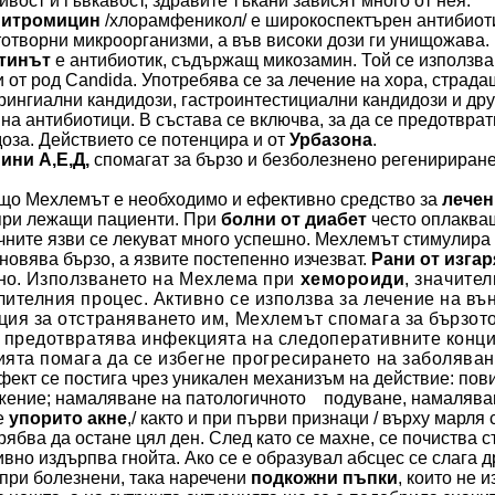
ивост и гъвкавост, здравите тъкани зависят много от нея.
нитромицин
/хлорамфеникол/ е широкоспектърен антибиотик
отворни микроорганизми, а във високи дози ги унищожава.
тинът
е антибиотик, съдържащ микозамин. Той се използва
и от род Candida. Употребява се за лечение на хора, страд
ингиални кандидози, гастроинтестициални кандидози и дру
на антибиотици. В състава се включва, за да се предотвра
оза.
Действието се потенцира и от
Урбазона
.
ини А,Е,Д,
спомагат за бързо и безболезнено регенирир
ащо
Мехлемът е необходимо и ефективно средство за
лечен
ри лежащи пациенти.
При
болни от диабет
често оплакващ
ните язви се лекуват много успешно. Мехлемът стимулира 
новява бързо, а язвите постепенно изчезват.
Рани от
изгар
но.
Използването на Мехлем
а
при
хемороиди
, значите
лителния процес. Активно се използва за лечение на в
ция за отстраняването им, Мехлемът спомага за бързот
, предотвратява инфекцията на следоперативните конц
ията помага да се избегне прогресирането на заболява
фект се постига чрез уникален механизъм на действие: по
ение; намаляване на патологичното подуване, намаляване
е
упорито акне
,
/ както и при първи признаци /
върху марля
с
рябва да остане цял ден. След като се махне, се почиства 
вно издърпва гнойта.
Ако се е образувал абсцес се слага 
при болезнени, така наречени
подкожни пъпки
, които не 