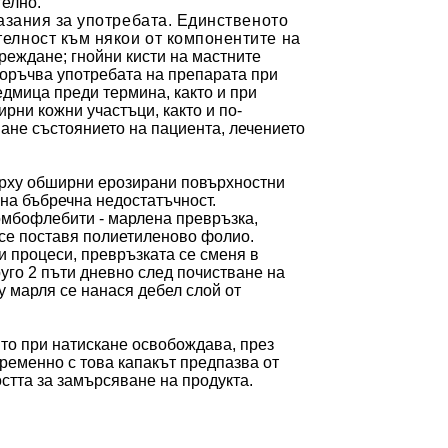
телно.
зания за употребата
.
Единственото
телност към
някои от
компонентите на
вреждане;
гнойни кисти на мастните
оръчва употребата на препарата при
дмица преди термина, както и при
рни кожни участъци, както и по-
ане състоянието на пациента, лечението
рху обширни ерозирани повърхностни
 хронична бъбречна недостатъчност.
омбофлебити - марлена превръзка,
я се поставя полиетиленово фолио.
и процеси, превръзката се сменя в
руго
2 пъти дневно след почистване на
у марля се нанася дебел слой от
то при натискане освобождава, през
ременно с това капакът предпазва от
тта за замърсяване на продукта.