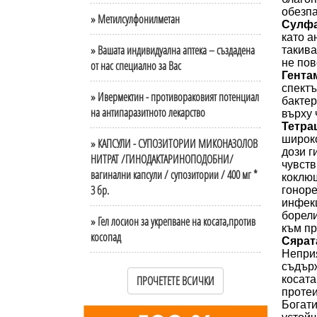
обезпа
» Метилсулфонилметан
Сулфа
като а
» Вашата индивидуална аптека – създадена
такива
не пов
от нас специално за Вас
Гента
спектъ
» Ивермектин - противораковият потенциал
бактер
на антипаразитното лекарство
върху 
Тетра
широко
» КАПСУЛИ - СУПОЗИТОРИИ МИКОНАЗОЛОВ
дози г
НИТРАТ /ГИНОДАКТАРИНОПОДОБНИ/
чувств
вагинални капсули / супозитории / 400 мг *
коклюш
3 бр.
гоноре
инфекц
борели
» Гел лосион за укрепване на косата,против
към пр
косопад
Сярат
Неприя
съдърж
ПРОЧЕТЕТЕ ВСИЧКИ
косата
протеи
Богати