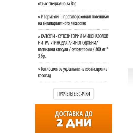
от нас специално за Вас
» Ивермектин - противораковият потенциал
на антипаразитното лекарство
» КАПСУЛИ - СУПОЗИТОРИИ МИКОНАЗОЛОВ
НИТРАТ /ГИНОДАКТАРИНОПОДОБНИ/
вагинални капсули / супозитории / 400 мг *
3 бр.
» Гел лосион за укрепване на косата,против
косопад
ПРОЧЕТЕТЕ ВСИЧКИ