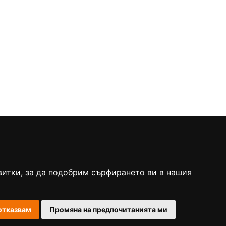
витки, за да подобрим сърфирането ви в нашия
отказвам
Промяна на предпочитанията ми
Изпълнителна агенция по лекарства