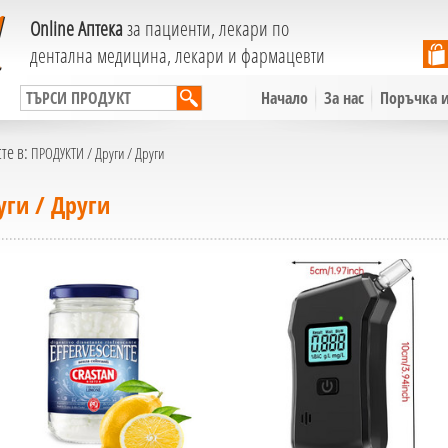
Online Аптека
за пациенти, лекари по
дентална медицина, лекари и фармацевти
Начало
За нас
Поръчка и
сте в:
ПРОДУКТИ
/
Други
/
Други
уги / Други