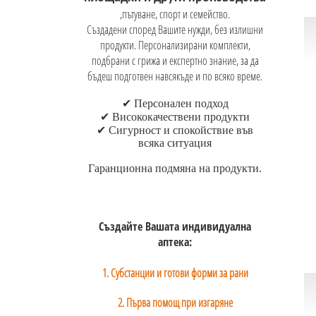
,пътуване, спорт и семейство.
Създадени според Вашите нужди, без излишни
продукти. Персонализирани комплекти,
подбрани с грижа и експертно знание, за да
бъдеш подготвен навсякъде и по всяко време.
✔
Персонален подход
✔
Висококачествени продукти
✔
Сигурност и спокойствие във
всяка ситуация
Гаранционна
подмяна на продукти
.
Създайте Вашата индивидуална
аптека:
1. Субстанции и готови форми за рани
2. Първа помощ при изгаряне