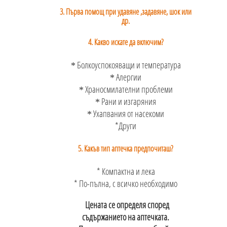
3. Първа помощ при удавяне ,задавяне, шок или
др.
4. Какво искате да включим?
Болкоуспокояващи и температура
*
Алергии
*
Храносмилателни проблеми
*
Рани и изгаряния
*
Ухапвания от насекоми
*
*Други
5. Какъв тип аптечка предпочиташ?
* Компактна и лека
* По-пълна, с всичко необходимо
Цената се определя според
съдържанието на аптечката.