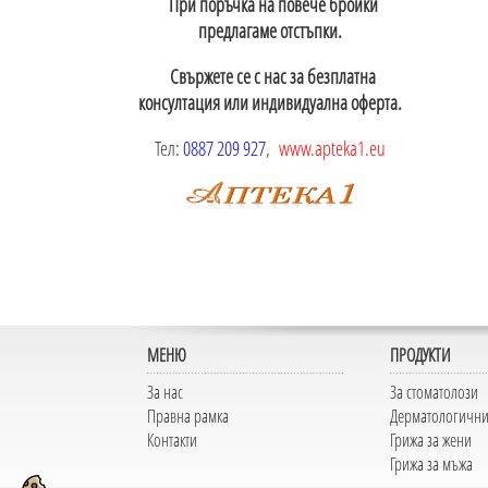
При поръчка на повече бройки
предлагаме отстъпки.
Свържете се с нас за безплатна
консултация или индивидуална оферта.
Тел:
0887 209 927
,
www.apteka1.eu
МЕНЮ
ПРОДУКТИ
За нас
За стоматолози
Правна рамка
Дерматологични
Контакти
Грижа за жени
Грижа за мъжа