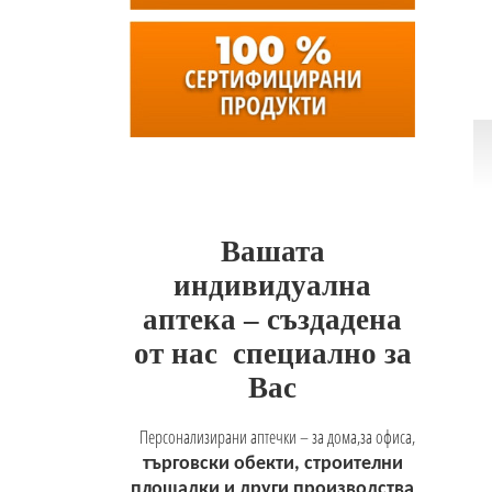
Вашата
индивидуална
аптека – създадена
от нас
специално за
Вас
Персонализирани аптечки – за дома,за офиса,
търговски обекти, строителни
площадки и други производства