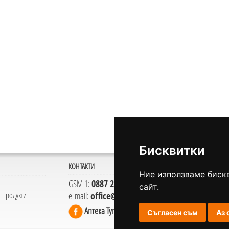
Бисквитки
КОНТАКТИ
Ние използваме биск
GSM 1:
0887 209 927
сайт.
 продукти
e-mail:
office@apteka1.eu
Аптека Тупси
Съгласен съм
Аз 