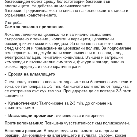
бактерициден ефект срещу болестотворни бактерии във
влагалището. Не действа на млечнокиселите
бактерии.
Предизвиква местно свиване на кръвоносните съдове и
ограничава кръвотечението.
У
потреба:
Само за локално приложение.
Локално лечение на цервикално и вагинално възпаление,
съпроводено с течение , колпити и цервицити, цервикални
ерозии,трихомониази и кандидози. За спиране на кръвотечение
след биопсия и премахване на цервикални полипи. За подпомагане
регенерацията на декубитални язви причинени от песари, след
електрокоаголация. Генитални кондиломи. Външни и вътрешни
хемороиди с възпалителни симптоми, фисури и рагади, анална
екзема, пруритус и постоперативни рани.
-
Ерозия на влагалището
След подсушаване в посока от здравите към болезнено изменените
зони, се тампонира за 1-3 min. Излишното количество от продукта
се отстранява със сух тампон. Процедурата да се повтаря 2-3 пъти
седмично.
-
Кръвотечения
:
Тампониране за 2-3 min. до спиране на
кръвотечението.
-
Влагалищни промивки
, лечение язви и изгаряния
Противопоказания:
Повишена чувствителност към поликрезулен.
Нежелани реакции:
В редки случаи са възможни алергични
реакции. Зачервяване на влагалището и вулвата, сърбеж, кожен