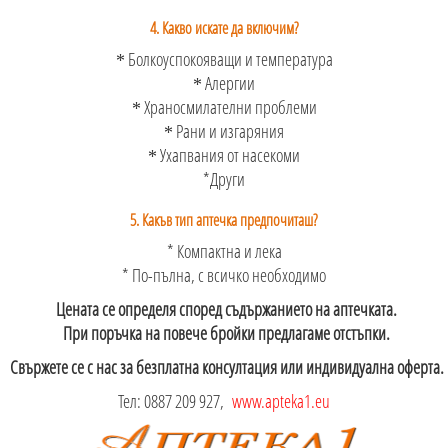
4. Какво искате да включим?
Болкоуспокояващи и температура
*
Алергии
*
Храносмилателни проблеми
*
Рани и изгаряния
*
Ухапвания от насекоми
*
*Други
5. Какъв тип аптечка предпочиташ?
* Компактна и лека
* По-пълна, с всичко необходимо
Цената се определя според съдържанието на аптечката.
При поръчка на повече бройки предлагаме отстъпки.
Свържете се с нас за безплатна консултация или индивидуална оферта.
Тел:
0887 209 927
,
www.apteka1.eu