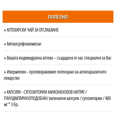
ПОЛЕЗНО
» АПТЕКАРСКИ ЧАЙ ЗА ОТСЛАБВАНЕ
» Метилсулфонилметан
» Вашата индивидуална аптека – създадена от нас специално за Вас
» Ивермектин - противораковият потенциал на антипаразитното
лекарство
» КАПСУЛИ - СУПОЗИТОРИИ МИКОНАЗОЛОВ НИТРАТ /
ГИНОДАКТАРИНОПОДОБНИ/ вагинални капсули / супозитории / 400
мг * 3 бр.