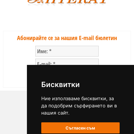
Абонирайте се за нашия E-mail бюлетин
Бисквитки
GSM 1:
0887 209 927
Ние използваме бисквитки, за
e-mail:
office@apteka1.eu
да подобрим сърфирането ви в
нашия сайт.
Аптека Тупси
Съгласен съм