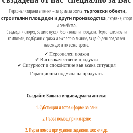
създадена
от нас
специално за Вас
Персонализирани аптечки – за дома,за офиса,
търговски обекти,
,пътуване, спорт
строителни площадки и други производства
и семейство.
Създадени според Вашите нужди, без излишни продукти. Персонализирани
комплекти, подбрани с грижа и експертно знание, за да бъдеш подготвен
навсякъде и по всяко време.
✔
Персонален подход
✔
Висококачествени продукти
✔
Сигурност и спокойствие във всяка ситуация
Гаранционна
подмяна на продукти
.
Създайте Вашата индивидуална аптека:
1. Субстанции и готови форми за рани
2. Първа помощ при изгаряне
3. Първа помощ при удавяне ,задавяне, шок или др.