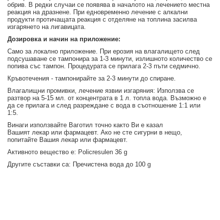
обрив. В редки случаи се появява в началото на лечението местна
реакция на дразнене. При едновременно лечение с алкални
продукти протичащата реакция с отделяне на топлина засилва
изгарянето на лигавицата.
Дозировка и начин на приложение:
Само за локално приложение. При ерозия на влагалището след
подсушаване се тампонира за 1-3 минути, излишното количество се
попива със тампон. Процедурата се прилага 2-3 пъти седмично.
Кръвотечения - тампонирайте за 2-3 минути до спиране.
Влагалищни промивки, лечение язвии изгаряния:
Използва се
разтвор на 5-15
мл.
от концентрата в 1
л.
топла вода.
Възможно е
да се прилага и след разреждане с вода в съотношение 1:1 или
1:5.
Винаги използвайте Ваготил точно както Ви е казал
Вашия
т
лекар
или фармацевт
. Ако не сте сигурни в нещо,
попитайте Вашия лекар или фармацевт.
Активното вещество е: Policresulen 36 g
Другите съставки са: Пречистена вода до 100 g