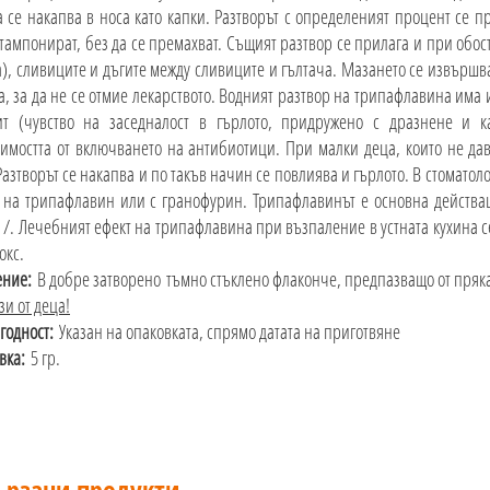
 се накапва в носа като капки. Разтворът с определеният процент се п
 тампонират, без да се премахват. Същият разтвор се прилага и при обо
а), сливиците и дъгите между сливиците и гълтача. Мазането се извършва
а, за да не се отмие лекарството. Водният разтвор на трипафлавина им
ит (чувство на заседналост в гърлото, придружено с дразнене и к
имостта от включването на антибиотици. При малки деца, които не дав
Разтворът се накапва и по такъв начин се повлиява и гърлото. В стоматол
 на трипафлавин или с гранофурин. Трипафлавинът е основна действа
 /. Лечебният ефект на трипафлавина при възпаление в устната кухина с
окс.
ение:
В добре затворено
тъмно стъклено флаконче, предпазващо от пряка
зи от деца!
 годност:
Указан на опаковката, спрямо датата на приготвяне
вка:
5 гр.
ързани продукти