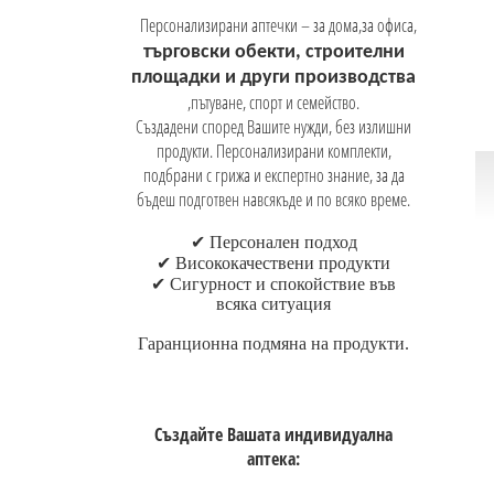
Персонализирани аптечки – за дома,за офиса,
търговски обекти, строителни
площадки и други производства
,пътуване, спорт и семейство.
Създадени според Вашите нужди, без излишни
продукти. Персонализирани комплекти,
подбрани с грижа и експертно знание, за да
бъдеш подготвен навсякъде и по всяко време.
✔
Персонален подход
✔
Висококачествени продукти
✔
Сигурност и спокойствие във
всяка ситуация
Гаранционна
подмяна на продукти
.
Създайте Вашата индивидуална
аптека: