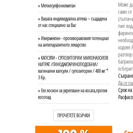
Може да
» Метилсулфонилметан
само се
(гълтач
» Вашата индивидуална аптека – създадена
от нас специално за Вас
пие вод
фаринг
» Ивермектин - противораковият потенциал
необход
на антипаразитното лекарство
ходове.
разтвор
» КАПСУЛИ - СУПОЗИТОРИИ МИКОНАЗОЛОВ
багрило
НИТРАТ /ГИНОДАКТАРИНОПОДОБНИ/
есберит
вагинални капсули / супозитории / 400 мг *
Съхран
3 бр.
Да се па
Срок на
» Гел лосион за укрепване на косата,против
Расфасо
косопад
ПРОЧЕТЕТЕ ВСИЧКИ
Св