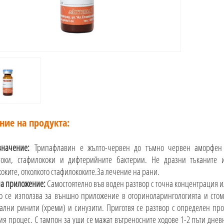
ние на продукта:
значение:
Трипафлавин е жълто-червен до тъмно червен аморфен п
отоки, стафилококи и дифтерийните бактерии. Не дразни тъканите 
коките, отколкото стафилококите.За лечение на рани.
а приложение:
Самостоятелно във воден разтвор с точна концентрация ил
о се използва за външно приложение в оториноларингологията и стом
ални ринити (хреми) и синузити. Приготвя се разтвор с определен про
ия процес. С тампон за уши се мажат вътреносните ходове 1-2 пъти дневн