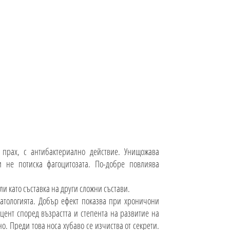
рах, с антибактериално действие. Унищожава
и не потиска фагоцитозата. По-добре повлиява
и като съставка на други сложни състави.
атологията. Добър ефект показва при хроничони
цент според възрастта и степента на развитие на
о. Преди това носа хубаво се изчиства от секрети.