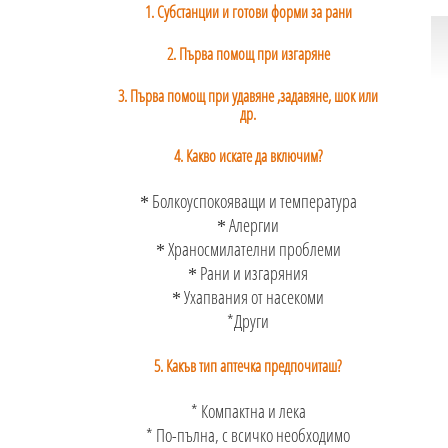
1. Субстанции и готови форми за рани
2. Първа помощ при изгаряне
3. Първа помощ при удавяне ,задавяне, шок или
др.
4. Какво искате да включим?
Болкоуспокояващи и температура
*
Алергии
*
Храносмилателни проблеми
*
Рани и изгаряния
*
Ухапвания от насекоми
*
*Други
5. Какъв тип аптечка предпочиташ?
* Компактна и лека
* По-пълна, с всичко необходимо