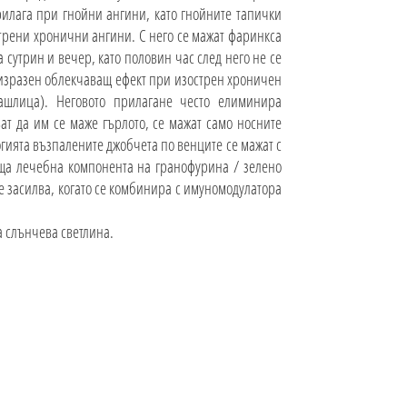
рилага при гнойни ангини, като гнойните тапички
стрени хронични ангини. С него се мажат фаринкса
 сутрин и вечер, като половин час след него не се
а изразен облекчаващ ефект при изострен хроничен
ашлица). Неговото прилагане често елиминира
ат да им се маже гърлото, се мажат само носните
огията възпалените джобчета по венците се мажат с
ща лечебна компонента на гранофурина / зелено
е засилва, когато се комбинира с имуномодулатора
 слънчева светлина.