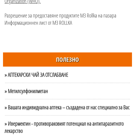
Organization (WHO).
Разрешение за предоставяне продуктите МЗ Rollka на пазара
Информационнен лист от МЗ ROLLKA
ПОЛЕЗНО
» АПТЕКАРСКИ ЧАЙ ЗА ОТСЛАБВАНЕ
» Метилсулфонилметан
» Вашата индивидуална аптека – създадена от нас специално за Вас
» Ивермектин - противораковият потенциал на антипаразитното
лекарство