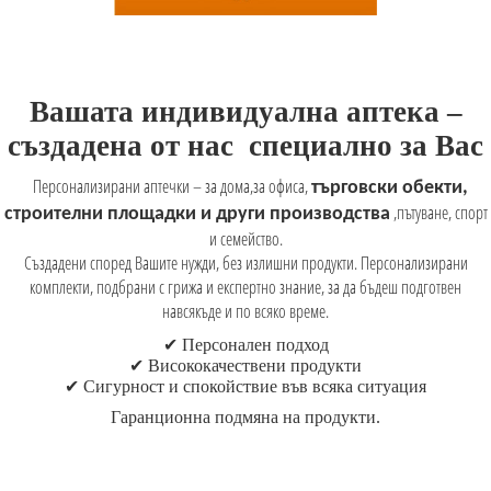
Вашата индивидуална аптека –
създадена
от нас
специално за Вас
Персонализирани аптечки – за дома,за офиса,
търговски обекти,
,пътуване, спорт
строителни площадки и други производства
и семейство.
Създадени според Вашите нужди, без излишни продукти. Персонализирани
комплекти, подбрани с грижа и експертно знание, за да бъдеш подготвен
навсякъде и по всяко време.
✔
Персонален подход
✔
Висококачествени продукти
✔
Сигурност и спокойствие във всяка ситуация
Гаранционна
подмяна на продукти
.