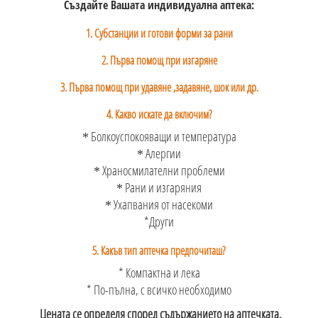
Създайте Вашата индивидуална аптека:
1. Субстанции и готови форми за рани
2. Първа помощ при изгаряне
3. Първа помощ при удавяне ,задавяне, шок или др.
4. Какво искате да включим?
Болкоуспокояващи и температура
*
Алергии
*
Храносмилателни проблеми
*
Рани и изгаряния
*
Ухапвания от насекоми
*
*Други
5. Какъв тип аптечка предпочиташ?
* Компактна и лека
* По-пълна, с всичко необходимо
Цената се определя според съдържанието на аптечката.