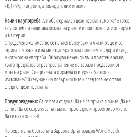
- 0,125%, глицерин, аромат, др. виж етикета
Начин на употреба:
Антибактериален дезинфектант „Rollka“ е готов
за употреба и защитава кожата на ръцете и повърхностите от вируси
и бактерии.
Определено количество се нанася върху сухи и чисти ръце и се
втрива в кожата и има много добра кожна поносимост, дори и след
многократна употреба. Образува нежен филм и приятен аромат,
който предпазва от разпространение на зарази предавани от
мръсни ръце. Специалната формула осигурява бързото
изсъхване/10 секунди/ на повърхностите и след това не оставя
следи от дезинфектанта.
Предупреждения:
Да се пази от деца! Да не се пръска в очите! Да не
се пие! Да се съхранява на тъмно, прохладно и проветриво място.
Да се пази от огън!
По рецепта на Световната Здравна Организация World Health